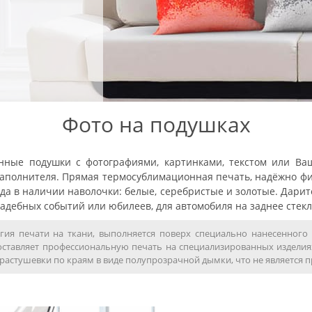
Фото на подушках
венные подушки с фотографиями, картинками, текстом или В
наполнителя. Прямая термосублимационная печать, надёжно фик
гда в наличии наволочки: белые, серебристые и золотые. Дарит
адебных событий или юбилеев, для автомобиля на заднее стекл
ия печати на ткани, выполняется поверх специально нанесенного 
едоставляет профессиональную печать на специализированных изделиях
астушевки по краям в виде полупрозрачной дымки, что не является 