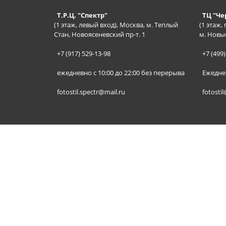
Т.Р.Ц. "Спектр"
ТЦ "Ч
(1 этаж, левый вход), Москва, м. Теплый
(1 этаж,
Стан, Новоясеневский пр-т. 1
м. Новы
+7 (917) 529-13-98
+7 (499)
ежедневно с 10:00 до 22:00 без перерыва
Ежеднев
fotostil.spectr@mail.ru
fotostil