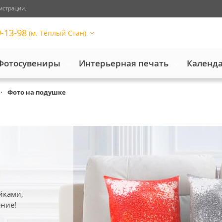
истрации.
9-13-98
(м. Тёплый Стан)
Фотосувениры
Интерьерная печать
Календ
Фото на подушке
и
йками,
ние!