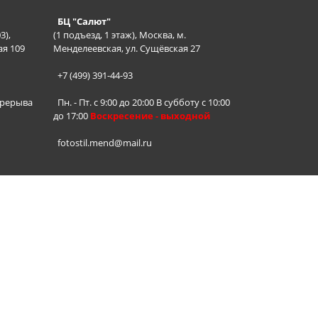
БЦ "Салют"
3),
(1 подъезд, 1 этаж), Москва, м.
ая 109
Менделеевская, ул. Сущёвская 27
+7 (499) 391-44-93
ерерыва
Пн. - Пт. с 9:00 до 20:00 В субботу с 10:00
до 17:00
Воскресение - выходной
fotostil.mend@mail.ru