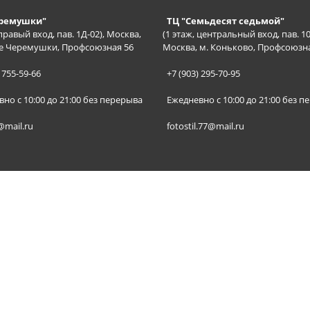
еремушки"
ТЦ "Семьдесят седьмой"
 правый вход, пав. 1Д-02), Москва,
(1 этаж, центральный вход, пав. 10
е Черемушки, Профсоюзная 56
Москва, м. Коньково, Профсоюзн
 755-59-66
+7 (903) 295-70-95
но с 10:00 до 21:00 без перерыва
Ежедневно с 10:00 до 21:00 без п
@mail.ru
fotostil.77@mail.ru